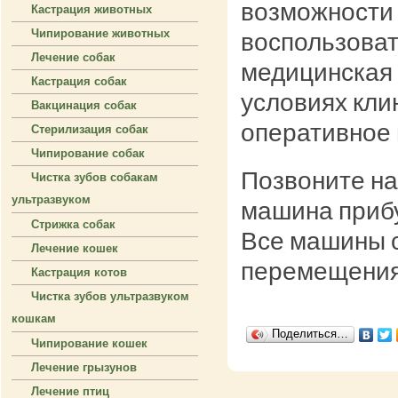
возможности 
Кастрация животных
Чипирование животных
воспользоват
Лечение собак
медицинская 
Кастрация собак
условиях кли
Вакцинация собак
оперативное
Стерилизация собак
Чипирование собак
Позвоните на
Чистка зубов собакам
ультразвуком
машина прибу
Стрижка собак
Все машины 
Лечение кошек
перемещения 
Кастрация котов
Чистка зубов ультразвуком
кошкам
Поделиться…
Чипирование кошек
Лечение грызунов
Лечение птиц