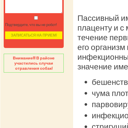
Пассивный им
Подтвердите, что вы не робот!
плаценту и с
течение перв
его организм
инфекционных
Внимание!!! В районе
участились случаи
значение име
отравления собак!
бешенств
чума пло
парвовир
инфекцио
стригущи