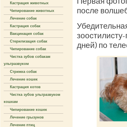
Первая фотог
Кастрация животных
после волшеб
Чипирование животных
Лечение собак
Убедительная
Кастрация собак
зоостилисту-
Вакцинация собак
Стерилизация собак
дней) по тел
Чипирование собак
Чистка зубов собакам
ультразвуком
Стрижка собак
Лечение кошек
Кастрация котов
Чистка зубов ультразвуком
кошкам
Чипирование кошек
Лечение грызунов
Лечение птиц