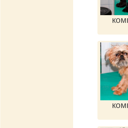
ком
ком