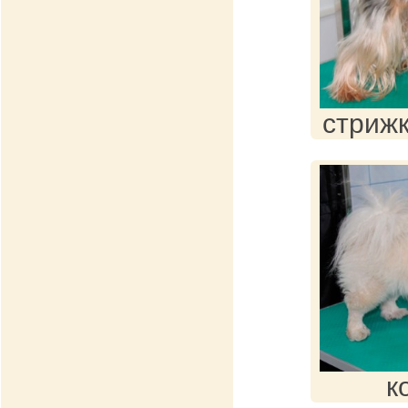
стрижк
к