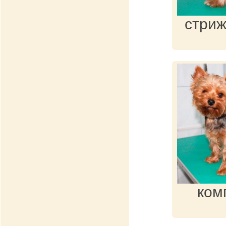
стриж
ком