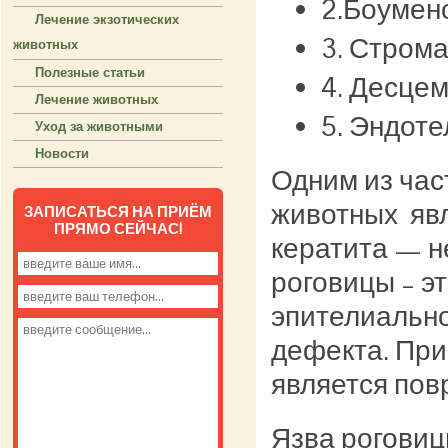
2.Боумен
Лечение экзотических
3. Строма
животных
Полезные статьи
4. Десце
Лечение животных
5. Эндоте
Уход за животными
Новости
Одним из час
животных явл
ЗАПИСАТЬСЯ НА ПРИЁМ
ПРЯМО СЕЙЧАС!
кератита — н
роговицы – э
эпителиально
дефекта. При
является пов
Язва роговиц