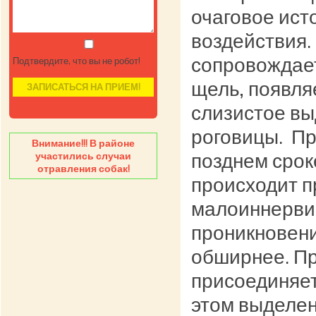
очаговое ист
воздействия.
сопровождает
Подтвердите, что вы не робот!
щель, появля
слизистое вы
роговицы. Пр
Внимание!!! В районе
позднем срок
участились случаи
отравления собак!
происходит п
малоиннерви
проникновени
обширнее. П
присоединяет
этом выделен