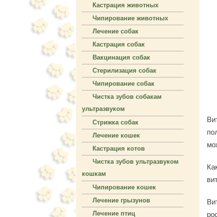
Кастрация животных
Чипирование животных
Лечение собак
Кастрация собак
Вакцинация собак
Стерилизация собак
Чипирование собак
Чистка зубов собакам
ультразвуком
Ви
Стрижка собак
по
Лечение кошек
мо
Кастрация котов
Чистка зубов ультразвуком
Ка
кошкам
ви
Чипирование кошек
Лечение грызунов
Ви
Лечение птиц
ро