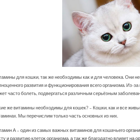
тамины для кошки, так же необходимы как и для человека. Они 
лноценного развития и функционирования всего организма. Из-за
жет часто болеть, подвергаться различным серьёзным заболеван
кие же витамины необходимы для кошек? – Кошки, как и все жив
таминах. Мы перечислим только часть основных из них.
тамин А – один из самых важных витаминов для кошачьего орган
сту и развитию клеток организма, а так же благодатно влияет на о