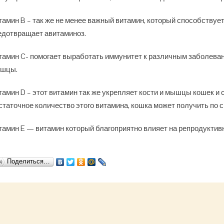
тамин B – так же не менее важный витамин, который способствует
едотвращает авитаминоз.
тамин C- помогает выработать иммунитет к различным заболевани
шцы.
тамин D – этот витамин так же укрепляет кости и мышцы кошек и 
статочное количество этого витамина, кошка может получить по 
тамин E — витамин который благоприятно влияет на репродукти
Поделиться…