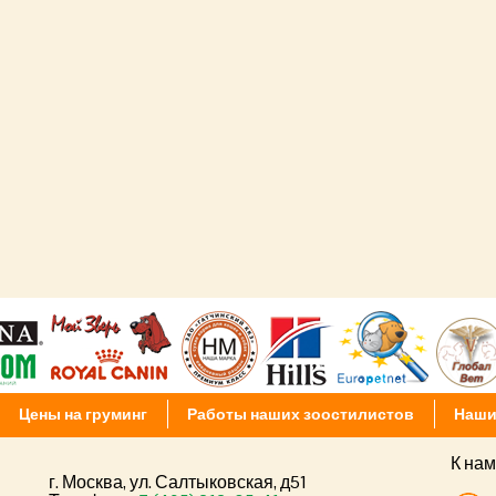
Цены на груминг
Работы наших зоостилистов
Наши
К нам
г. Москва, ул. Салтыковская, д51