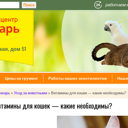
работаем 
ая, дом 51
Цены на груминг
Работы наших зоостилистов
Наши
екарь
>
Уход за животными
>
Витамины для кошек — какие необходимы?
итамины для кошек — какие необходимы?