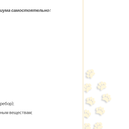
риума самостоятельно:
ребор);
ьным веществам;