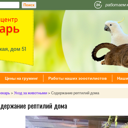
работаем 
ая, дом 51
Цены на груминг
Работы наших зоостилистов
Наши
екарь
>
Уход за животными
>
Содержание рептилий дома
одержание рептилий дома