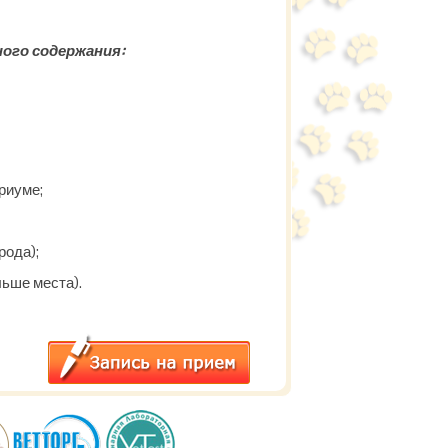
ного содержания:
риуме;
рода);
ьше места).