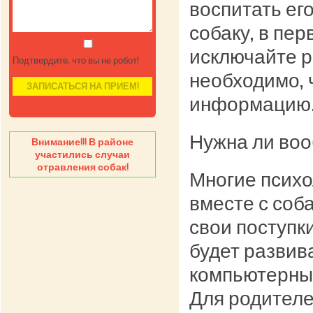
воспитать ег
собаку, в пе
исключайте р
Подтвердите, что вы не робот!
необходимо, 
информацию
Нужна ли во
Внимание!!! В районе
участились случаи
отравления собак!
Многие психо
вместе с соб
свои поступк
будет развив
компьютерные
Для родителе