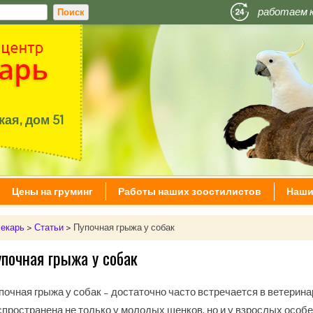
работаем 
ая, дом 51
Цены на груминг
Работы наших зоостилистов
Наши
екарь
>
Статьи
>
Пупочная грыжа у собак
почная грыжа у собак
почная грыжа у собак – достаточно часто встречается в ветерина
спространена не только у молодых щенков, но и у взрослых особе