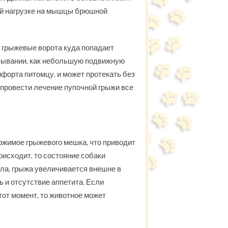
ной нагрузке на мышцы брюшной
 грыжевые ворота куда попадает
пывании, как небольшую подвижную
мфорта питомцу, и может протекать без
 провести лечение пупочной грыжи все
ржимое грыжевого мешка, что приводит
оисходит, то состояние собаки
ла, грыжа увеличивается внешне в
ь и отсутствие аппетита. Если
тот момент, то животное может