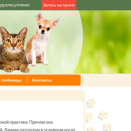
круглосуточно
Запись на прием
 любимцы
Контакты
рной практики. Причем она
й. Данная патология в основном носит