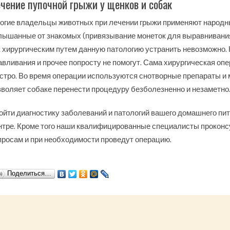
чение пупочной грыжи у щенков и собак
огие владельцы животных при лечении грыжи применяют народн
лышанные от знакомых (привязывание монеток для выравнивания и
к хирургическим путем данную патологию устранить невозможно. 
авливания и прочее попросту не помогут. Сама хирургическая опе
стро. Во время операции используются снотворные препараты и
зволяет собаке перенести процедуру безболезненно и незаметно
ойти диагностику заболеваний и патологий вашего домашнего пи
нтре. Кроме того наши квалифицированные специалисты проконс
просам и при необходимости проведут операцию.
Поделиться…