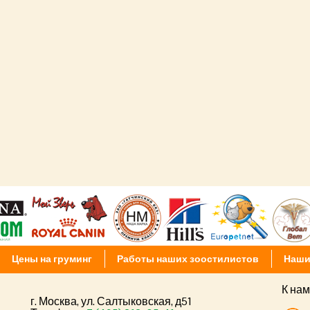
Цены на груминг
Работы наших зоостилистов
Наши
К нам
г. Москва, ул. Салтыковская, д51