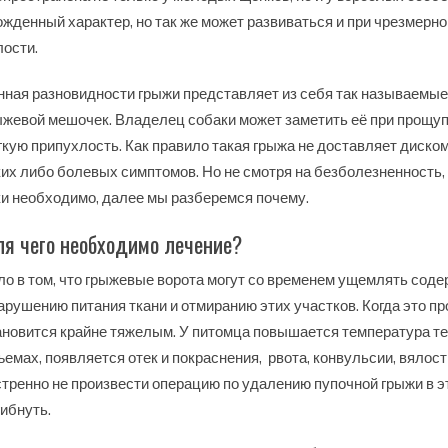
ожденный характер, но так же может развиваться и при чрезмер
лости.
нная разновидности грыжи представляет из себя так называемые
ыжевой мешочек. Владелец собаки может заметить её при прощу
гкую припухлость. Как правило такая грыжа не доставляет диско
ких либо болевых симптомов. Но не смотря на безболезненность,
ки необходимо, далее мы разберемся почему.
я чего необходимо лечение?
ло в том, что грыжевые ворота могут со временем ущемлять соде
нарушению питания ткани и отмиранию этих участков. Когда это пр
ановится крайне тяжелым. У питомца повышается температура те
ъемах, появляется отек и покраснения, рвота, конвульсии, вялост
стренно не произвести операцию по удалению пупочной грыжи в э
гибнуть.