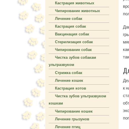
Кастрация животных
вр
Чипирование животных
по
Лечение собак
Кастрация собак
Да
гр
Вакцинация собак
мя
Стерилизация собак
ка
Чипирование собак
та
Чистка зубов собакам
ультразвуком
Дл
Стрижка собак
Де
Лечение кошек
к 
Кастрация котов
ст
Чистка зубов ультразвуком
об
кошкам
эк
Чипирование кошек
по
Лечение грызунов
Лечение птиц