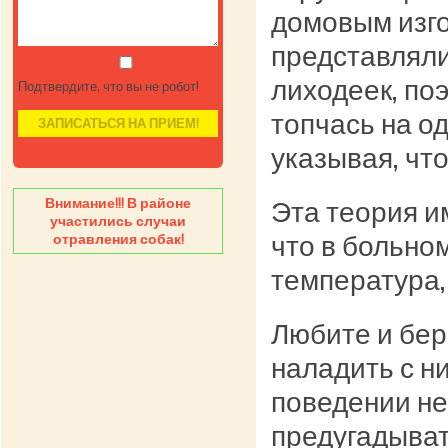
домовым изго
представляли
лиходеек, поэ
Подтвердите, что вы не робот!
топчась на од
указывая, что
Внимание!!! В районе
Эта теория и
участились случаи
что в больно
отравления собак!
температура, 
Любите и бер
наладить с н
поведении не
предугадыват