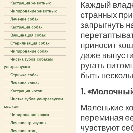
Каждый владе
Кастрация животных
Чипирование животных
странных при
Лечение собак
запрыгнуть на
Кастрация собак
перетаптыват
Вакцинация собак
приносит кош
Стерилизация собак
Чипирование собак
даже выпусти
Чистка зубов собакам
ругать питом
ультразвуком
быть несколь
Стрижка собак
Лечение кошек
1. «Молочный
Кастрация котов
Чистка зубов ультразвуком
Маленькие ко
кошкам
Чипирование кошек
переминая ее
Лечение грызунов
чувствуют себ
Лечение птиц