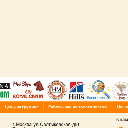
Цены на груминг
Работы наших зоостилистов
Наши
К нам
г. Москва, ул. Салтыковская, д51