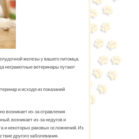
желудочной железы у вашего питомца.
гда неграмотные ветеринары путают
теринар и исходя из показаний
но возникает из-за отравления
ый, возникает из-за недугов и
та и некоторых раковых осложнений. Из
дствие другого заболевания.