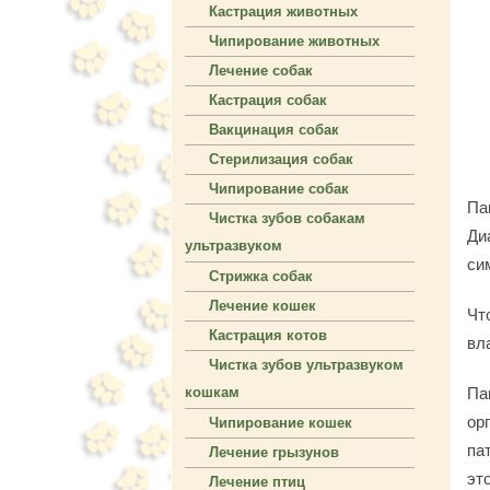
Кастрация животных
Чипирование животных
Лечение собак
Кастрация собак
Вакцинация собак
Стерилизация собак
Чипирование собак
Па
Чистка зубов собакам
Ди
ультразвуком
си
Стрижка собак
Лечение кошек
Чт
Кастрация котов
вл
Чистка зубов ультразвуком
Па
кошкам
ор
Чипирование кошек
па
Лечение грызунов
эт
Лечение птиц