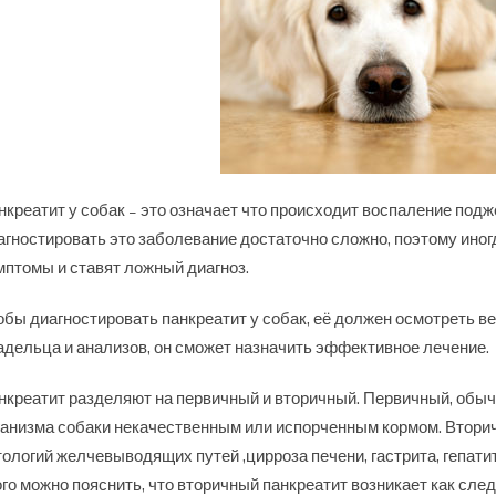
нкреатит у собак – это означает что происходит воспаление под
агностировать это заболевание достаточно сложно, поэтому ино
мптомы и ставят ложный диагноз.
обы диагностировать панкреатит у собак, её должен осмотреть ве
адельца и анализов, он сможет назначить эффективное лечение.
нкреатит разделяют на первичный и вторичный. Первичный, обыч
ганизма собаки некачественным или испорченным кормом. Вторичн
тологий желчевыводящих путей ,цирроза печени, гастрита, гепати
ого можно пояснить, что вторичный панкреатит возникает как сле