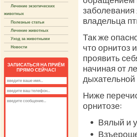
обращением к
Лечение экзотических
заболевания 
животных
владельца пт
Полезные статьи
Лечение животных
Так же опасн
Уход за животными
что орнитоз 
Новости
проявить себ
ЗАПИСАТЬСЯ НА ПРИЁМ
начиная от л
ПРЯМО СЕЙЧАС!
дыхательной 
Ниже перечис
орнитозе:
Вялый и 
Взъероше