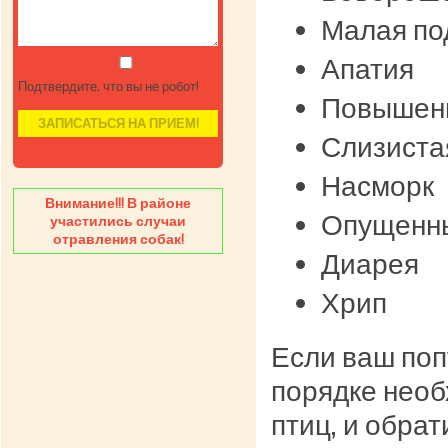
Малая по
Апатия
Подтвердите, что вы не робот!
Повышенн
Слизистая
Насморк
Внимание!!! В районе
Опущенн
участились случаи
отравления собак!
Диарея
Хрип
Если ваш поп
порядке необ
птиц, и обра