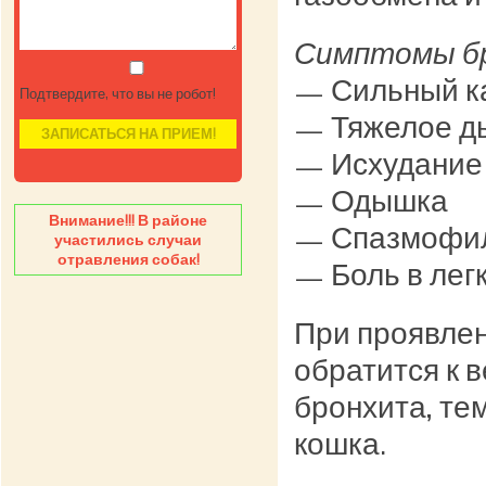
Симптомы б
— Сильный к
Подтвердите, что вы не робот!
— Тяжелое д
— Исхудание
— Одышка
Внимание!!! В районе
— Спазмофи
участились случаи
отравления собак!
— Боль в лег
При проявлен
обратится к 
бронхита, те
кошка.