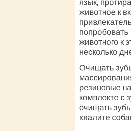
язык, протир
животное к вк
привлекатель
попробовать 
животного к 
несколько дне
Очищать зубы
массировани
резиновые на
комплекте с 
очищать зубы
хвалите соба