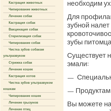
необходим ух
Кастрация животных
Чипирование животных
Для профилак
Лечение собак
Кастрация собак
зубной налет
Вакцинация собак
кровоточиво
Стерилизация собак
зубы питомца
Чипирование собак
Чистка зубов собакам
Существует н
ультразвуком
эмали:
Стрижка собак
Лечение кошек
— Специально
Кастрация котов
Чистка зубов ультразвуком
— Продуктами
кошкам
Чипирование кошек
Вы можете на
Лечение грызунов
Лечение птиц